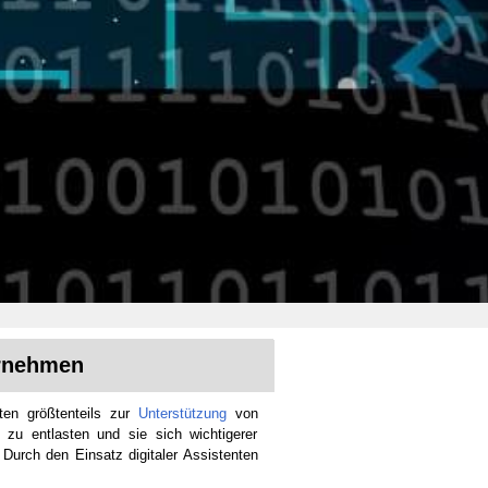
rnehmen
ten größtenteils zur
Unterstützung
von
se zu entlasten und sie sich wichtigerer
Durch den Einsatz digitaler Assistenten