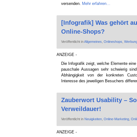
versenden.
Mehr erfahren…
[Infografik] Was gehört a
Online-Shops?
Veröffentlicht in
Allgemeines
,
Onlineshops
,
Werbun
ANZEIGE -
Die Infografik zeigt, welche Elemente ein
pauschale Aussagen sehr schwierig sin
Abhängigkeit von der konkreten Cust
Interesse des jeweiligen Besuchers differe
Zauberwort Usability – So
Verweildauer!
Veröffentlicht in
Neuigkeiten
,
Online-Marketing
,
Onl
ANZEIGE -