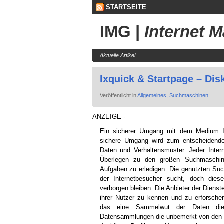
STARTSEITE
IMG
|
Internet 
Aktuelle Artikel
Ixquick & Startpage – Di
Veröffentlicht in
Allgemeines
,
Suchmaschinen
ANZEIGE -
Ein sicherer Umgang mit dem Medium In
sichere Umgang wird zum entscheidende
Daten und Verhaltensmuster. Jeder Inter
Überlegen zu den großen Suchmaschi
Aufgaben zu erledigen. Die genutzten Su
der Internetbesucher sucht, doch dies
verborgen bleiben. Die Anbieter der Dienst
ihrer Nutzer zu kennen und zu erforsche
das eine Sammelwut der Daten dies
Datensammlungen die unbemerkt von den A