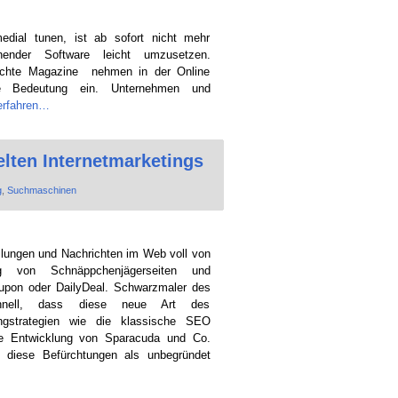
medial tunen, ist ab sofort nicht mehr
hender Software leicht umzusetzen.
 echte Magazine nehmen in der Online
re Bedeutung ein. Unternehmen und
erfahren…
lten Internetmarketings
g
,
Suchmaschinen
ilungen und Nachrichten im Web voll von
 von Schnäppchenjägerseiten und
oupon oder DailyDeal. Schwarzmaler des
rschnell, dass diese neue Art des
ingstrategien wie die klassische SEO
ie Entwicklung von Sparacuda und Co.
h diese Befürchtungen als unbegründet