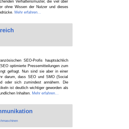
echenden Verhaltensmuster, die viel über
ber ohne Wissen der Nutzer und dieses
abdrücke.
Mehr erfahren…
reich
ranzösischen SEO-Profis hauptsächlich
(SEO optimierte Pressemitteilungen zum
ingt gefragt. Nun sind sie aber in einer
mehr darum, dass SEO und SMO (Social
ind oder sich zumindest annähern. Die
keln ist deutlich wichtiger geworden als
undlichen Inhalten.
Mehr erfahren…
mmunikation
chmaschinen