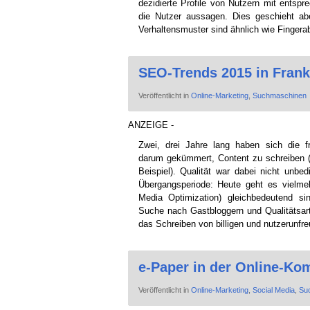
dezidierte Profile von Nutzern mit entspr
die Nutzer aussagen. Dies geschieht a
Verhaltensmuster sind ähnlich wie Finger
SEO-Trends 2015 in Frank
Veröffentlicht in
Online-Marketing
,
Suchmaschinen
ANZEIGE -
Zwei, drei Jahre lang haben sich die f
darum gekümmert, Content zu schreiben 
Beispiel). Qualität war dabei nicht unbed
Übergangsperiode: Heute geht es viel
Media Optimization) gleichbedeutend s
Suche nach Gastbloggern und Qualitätsarti
das Schreiben von billigen und nutzerunfre
e-Paper in der Online-Ko
Veröffentlicht in
Online-Marketing
,
Social Media
,
Su