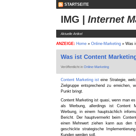
STARTSEITE
IMG
|
Internet 
Aktuelle Artikel
ANZEIGE:
Home
»
Online-Marketing
»
Was i
Was ist Content Marketin
Veröffentlicht in
Online-Marketing
Content Marketing ist
eine Strategie, welc
Zielgruppe entsprechend zu erreichen,
Punkt bringt.
Content Marketing ist quasi, wenn man e
als Werbung, allerdings ist Content 
Werbung, in einem hauptsächlich informa
Bericht. Der hauptvermerkt beim Content
einen Mehrwert ziehen kann aus den te
geschickte strategische Implementieru
Kunden werden soll.