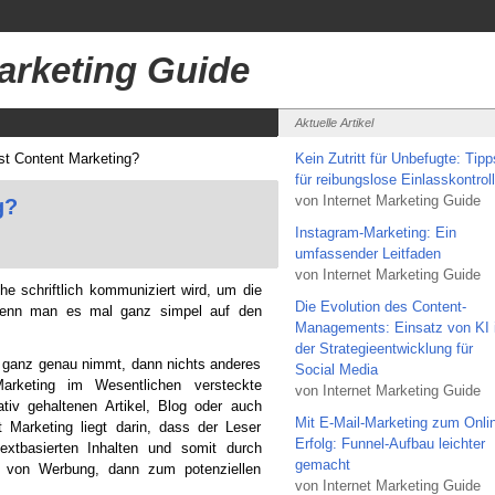
Marketing Guide
Aktuelle Artikel
st Content Marketing?
Kein Zutritt für Unbefugte: Tipp
für reibungslose Einlasskontrol
von Internet Marketing Guide
g?
Instagram-Marketing: Ein
umfassender Leitfaden
von Internet Marketing Guide
he schriftlich kommuniziert wird, um die
Die Evolution des Content-
 wenn man es mal ganz simpel auf den
Managements: Einsatz von KI 
der Strategieentwicklung für
s ganz genau nimmt, dann nichts anderes
Social Media
Marketing im Wesentlichen versteckte
von Internet Marketing Guide
tiv gehaltenen Artikel, Blog oder auch
Mit E-Mail-Marketing zum Onli
 Marketing liegt darin, dass der Leser
Erfolg: Funnel-Aufbau leichter
xtbasierten Inhalten und somit durch
gemacht
ng von Werbung, dann zum potenziellen
von Internet Marketing Guide