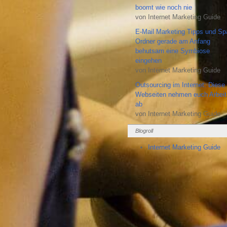
boomt wie noch nie
von Internet Marketing Guide
E-Mail Marketing Tipps und S
Ordner gerade am Anfang
behutsam eine Symbiose
eingehen
von Internet Marketing Guide
Outsourcing im Internet: Diese
Webseiten nehmen euch Arbeit
ab
von Internet Marketing Guide
Blogroll
Internet Marketing Guide