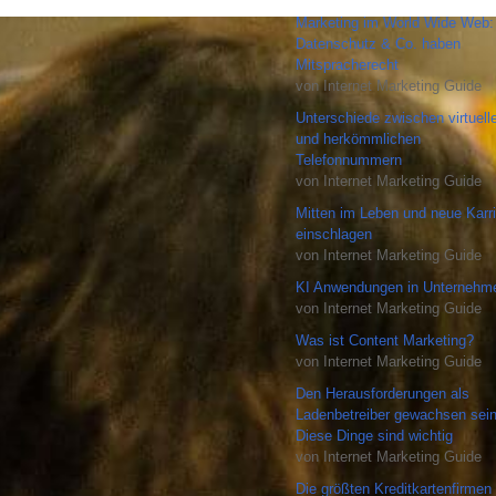
Marketing im World Wide Web:
Datenschutz & Co. haben
Mitspracherecht
von Internet Marketing Guide
Unterschiede zwischen virtuell
und herkömmlichen
Telefonnummern
von Internet Marketing Guide
Mitten im Leben und neue Karri
einschlagen
von Internet Marketing Guide
KI Anwendungen in Unternehm
von Internet Marketing Guide
Was ist Content Marketing?
von Internet Marketing Guide
Den Herausforderungen als
Ladenbetreiber gewachsen sein
Diese Dinge sind wichtig
von Internet Marketing Guide
Die größten Kreditkartenfirmen 