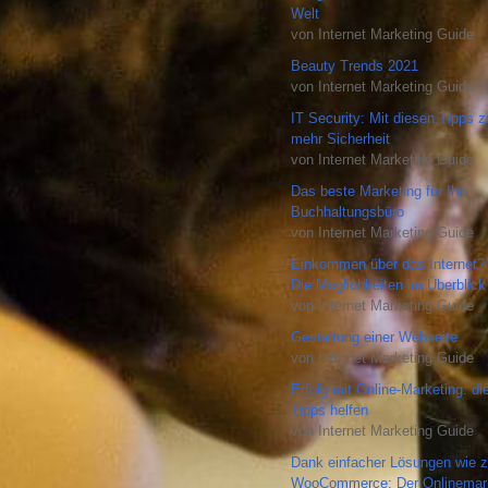
Welt
von Internet Marketing Guide
Beauty Trends 2021
von Internet Marketing Guide
IT Security: Mit diesen Tipps 
mehr Sicherheit
von Internet Marketing Guide
Das beste Marketing für Ihr
Buchhaltungsbüro
von Internet Marketing Guide
Einkommen über das Internet?
Die Möglichkeiten im Überblick
von Internet Marketing Guide
Gestaltung einer Webseite
von Internet Marketing Guide
Erfolg mit Online-Marketing: di
Tipps helfen
von Internet Marketing Guide
Dank einfacher Lösungen wie z
WooCommerce: Der Onlinemar