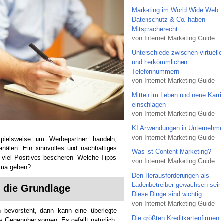
Marketing im World Wide Web:
Datenschutz & Co. haben
Mitspracherecht
von Internet Marketing Guide
Unterschiede zwischen virtuell
und herkömmlichen
Telefonnummern
von Internet Marketing Guide
Mitten im Leben und neue Karri
einschlagen
von Internet Marketing Guide
KI Anwendungen in Unternehm
von Internet Marketing Guide
pielsweise um Werbepartner handeln,
kanälen. Ein sinnvolles und nachhaltiges
Was ist Content Marketing?
viel Positives bescheren. Welche Tipps
von Internet Marketing Guide
irma geben?
Den Herausforderungen als
Ladenbetreiber gewachsen sein
t die Grundlage
Diese Dinge sind wichtig
von Internet Marketing Guide
n bevorsteht, dann kann eine überlegte
Die größten Kreditkartenfirmen 
s Gegenüber sorgen. Es gefällt natürlich,