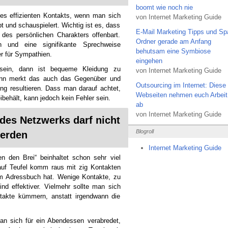
boomt wie noch nie
nes effizienten Kontakts, wenn man sich
von Internet Marketing Guide
 und schauspielert. Wichtig ist es, dass
E-Mail Marketing Tipps und S
des persönlichen Charakters offenbart.
Ordner gerade am Anfang
und eine signifikante Sprechweise
behutsam eine Symbiose
 für Sympathien.
eingehen
 sein, dann ist bequeme Kleidung zu
von Internet Marketing Guide
ann merkt das auch das Gegenüber und
Outsourcing im Internet: Diese
ung resultieren. Dass man darauf achtet,
Webseiten nehmen euch Arbeit
behält, kann jedoch kein Fehler sein.
ab
von Internet Marketing Guide
 des Netzwerks darf nicht
Blogroll
werden
Internet Marketing Guide
n den Brei“ beinhaltet schon sehr viel
auf Teufel komm raus mit zig Kontakten
em Adressbuch hat. Wenige Kontakte, zu
nd effektiver. Vielmehr sollte man sich
takte kümmern, anstatt irgendwann die
man sich für ein Abendessen verabredet,